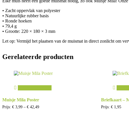
Elke muis heeft een goede muismat nodig, zo ook Muisje Mila! Onze mu
• Zacht oppervlak van polyester
• Natuurlijke rubber basis
• Ronde hoeken
• 79,4 g
• Grootte: 220 × 180 × 3 mm
Let op: Vermijd het plaatsen van de muismat in direct zonlicht om ve
Gerelateerde producten
Opties selecteren
Toevo
Muisje Mila Poster
Briefkaart – 
Prijsklasse:
Prijs:
€
3,99
–
€
42,49
Prijs:
€
1,95
€ 3,99
tot
€ 42,49