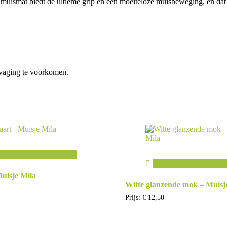
ismat biedt de ultieme grip en een moeiteloze muisbeweging, en dat al
rvaging te voorkomen.
egen aan winkelwagen
Toevoegen aan winke
Muisje Mila
Witte glanzende mok – Muisj
Prijs:
€
12,50