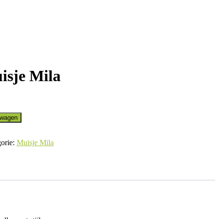
isje Mila
lwagen
orie:
Muisje Mila