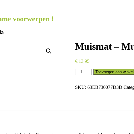
zame voorwerpen !
la
Muismat – Mu
€
13,95
Muismat
Toevoegen aan winke
-
Muisje
Mila
SKU:
63EB730077D3D
Categ
hoeveelheid