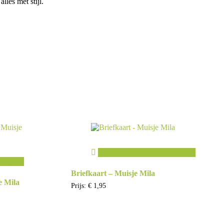
les met stijl.
Toevoegen aan winkelwagen
lwagen
Briefkaart – Muisje Mila
e Mila
Prijs:
€
1,95