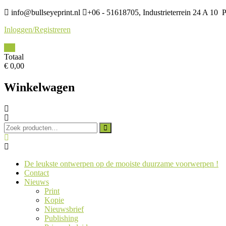
Ga
info@bullseyeprint.nl
+06 - 51618705, Industrieterrein 24 A 10 P
naar
Inloggen/Registreren
de
inhoud
0
Totaal
€ 0,00
Winkelwagen
Zoeken
naar:
De leukste ontwerpen op de mooiste duurzame voorwerpen !
Contact
Nieuws
Print
Kopie
Nieuwsbrief
Publishing